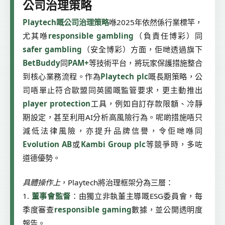
公司治理策略
Playtech嘅公司治理策略
喺2025年依然係行業標竿，
尤其喺
responsible gambling
（負責任博彩）同
safer gambling
（安全博彩）方面，佢哋透過旗下
BetBuddy
同
PAM+
等技術平台，將玩家保護措施整合
到核心業務流程。作為
Playtech plc
嘅長期策略，公
司唔單止符合歐盟同英國嘅監管要求，更主動推出
player protection
工具，例如自訂存款限額、冷靜
期設定，甚至利用AI分析高風險行為。呢啲措施唔只
減低法律風險，亦提升品牌信譽，令佢哋喺同
Evolution AB
或
Kambi Group plc
等競爭時，多咗
道德優勢。
具體操作上
，Playtech將治理框架分為三層：
1.
董事會監督
：由獨立非執董主導嘅ESG委員會，每
季度審查
responsible gaming
數據，並公開透明度
報告。