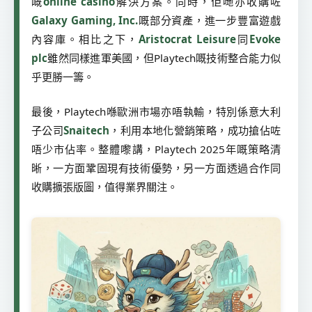
嘅
online casino
解決方案。同時，佢哋亦收購咗
Galaxy Gaming, Inc.
嘅部分資產，進一步豐富遊戲
內容庫。相比之下，
Aristocrat Leisure
同
Evoke
plc
雖然同樣進軍美國，但Playtech嘅技術整合能力似
乎更勝一籌。
最後，Playtech喺歐洲市場亦唔執輸，特別係意大利
子公司
Snaitech
，利用本地化營銷策略，成功搶佔咗
唔少市佔率。整體嚟講，Playtech 2025年嘅策略清
晰，一方面鞏固現有技術優勢，另一方面透過合作同
收購擴張版圖，值得業界關注。