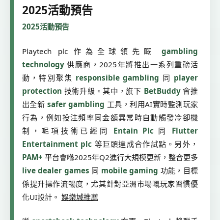
2025活動預告
2025活動預告
Playtech plc 作為全球領先嘅
gambling
technology
供應商，2025年將推出一系列重磅活
動，特別聚焦
responsible gambling
同
player
protection
技術升級。其中，旗下
BetBuddy
會推
出全新
safer gambling
工具，利用AI實時監測玩家
行為，例如投注頻率同金額異常時自動觸發冷卻機
制，呢項技術已經同
Entain Plc
同
Flutter
Entertainment plc
等巨頭達成合作試點。另外，
PAM+
平台會喺2025年Q2進行大規模更新，整合更多
live dealer games
同
mobile gaming
功能，目標
係提升操作流暢度，尤其針對亞洲市場嘅玩家習慣優
化UI設計。
娛樂城推薦