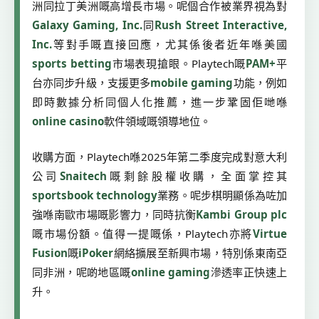
洲同拉丁美洲嘅高增長市場。呢個合作被業界視為對
Galaxy Gaming, Inc.
同
Rush Street Interactive,
Inc.
等對手嘅直接回應，尤其係後者近年喺美國
sports betting
市場表現搶眼。Playtech嘅
PAM+
平
台亦同步升級，支援更多
mobile gaming
功能，例如
即時數據分析同個人化推薦，進一步鞏固佢哋喺
online casino
軟件領域嘅領導地位。
收購方面，Playtech喺2025年第二季度完成對意大利
公司
Snaitech
嘅剩餘股權收購，全面掌控其
sportsbook technology
業務。呢步棋明顯係為咗加
強喺南歐市場嘅影響力，同時抗衡
Kambi Group plc
嘅市場份額。值得一提嘅係，Playtech亦將
Virtue
Fusion
嘅
iPoker
網絡擴展至新興市場，特別係東南亞
同非洲，呢啲地區嘅
online gaming
滲透率正快速上
升。