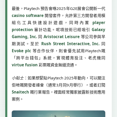
最後，Playtech 預告會喺2025年G2E展會公開新一代
casino software
開發套件，允許第三方開發者用模
組化工具快速設計遊戲，同時內置
player
protection
審計功能。呢項技術已經吸引
Galaxy
Gaming, Inc.
同
Aristocrat Leisure
等公司參與早
期測試。至於
Rush Street Interactive, Inc.
同
Evoke plc
等合作伙伴，則會優先試用Playtech嘅
「跨平台錢包」系統，實現體育投注、老虎機同
virtue fusion
彩票嘅資金無縫流通。
小貼士
：如果想緊貼Playtech 2025年動向，可以關注
佢哋嘅開發者峰會（通常3月同9月舉行），或者訂閱
Snaitech
嘅行業報告，裡面經常獨家披露新技術應用
案例。