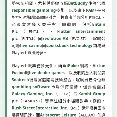
勢密切相關，尤其係佢哋收購
BetBuddy
後強化嘅
responsible gambling
技術，以及旗下
PAM+
平台
對中小型運營商嘅吸引力。投資者若想分析PTEC.L，
必須留意幾大競爭對手嘅動向，包括
Entain
Plc
（ENT.L）、
Flutter Entertainment
plc
（FLTR.L）同
Evolution AB
（EVO.ST），呢啲公
司喺
live casino
同
sportsbook technology
領域與
Playtech直接競爭。
Playtech嘅業務多元化，涵蓋
iPoker
網絡、
Virtue
Fusion
嘅
live dealer games
，以及收購意大利品牌
Snaitech
後嘅實體賭場技術整合。呢啲資產令佢喺
gambling software
市場保持優勢，但亦需面對
Galaxy Gaming, Inc.
（GLXZ）同
Kambi Group
plc
（KAMBI.ST）等專注細分市場嘅對手。例如，
Rush Street Interactive, Inc.
（RSI）近年喺美國市
場擴張迅速，而
Aristocrat Leisure
（ALL.AX）則透