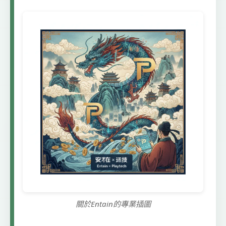
關於Entain的專業插圖