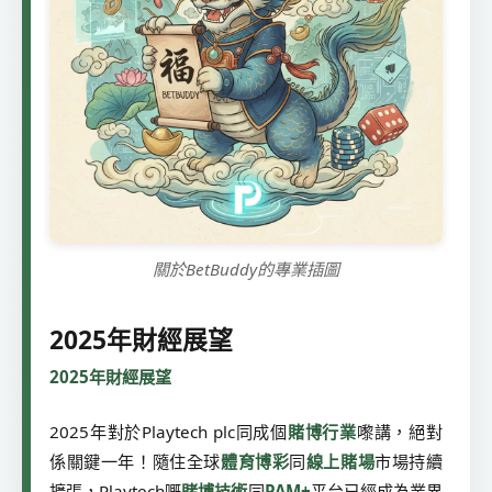
關於BetBuddy的專業插圖
2025年財經展望
2025年財經展望
2025年對於Playtech plc同成個
賭博行業
嚟講，絕對
係關鍵一年！隨住全球
體育博彩
同
線上賭場
市場持續
擴張，Playtech嘅
賭博技術
同
PAM+
平台已經成為業界