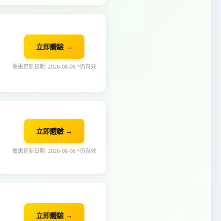
立即體驗 →
優惠更新日期: 2026-08-06 *仍有效
立即體驗 →
優惠更新日期: 2026-08-06 *仍有效
立即體驗 →