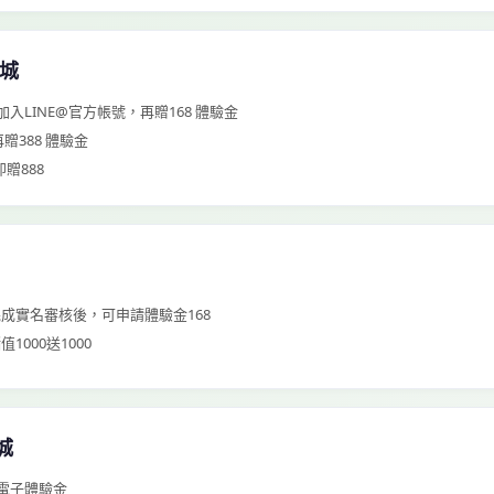
樂城
加入LINE@官方帳號，再贈168 體驗金
 再贈388 體驗金
即贈888
成實名審核後，可申請體驗金168
1000送1000
城
8電子體驗金