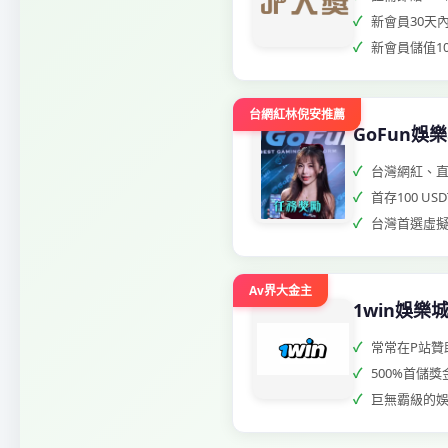
新會員30天內儲
新會員儲值100
台網紅林倪安推薦
GoFun娛
台灣網紅、直
首存100 USD
台灣首選虛擬
Av界大金主
1win娛樂
常常在P站贊助
500%首儲
巨無霸級的娛樂