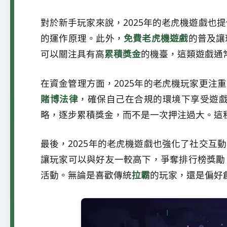
對於新手玩家來說，2025年的老虎機遊戲也
的運作原理。此外，
免費老虎機遊戲
的普及讓
可以關注具有高
累積獎金
的機臺，這類遊戲通
在資金管理方面，2025年的老虎機玩家更注
賭博法律
，確保自己在合規的環境下享受遊
略，逐步累積獎金，而不是一次押注過大。這
最後，2025年的老虎機遊戲也強化了社交互
讓玩家可以與好友一較高下，爭奪排行榜獎勵
活動。無論是喜歡傳統
拉霸
的玩家，還是偏好