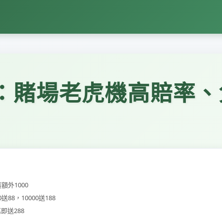
：賭場老虎機高賠率、
額外1000
送88，10000送188
即送288