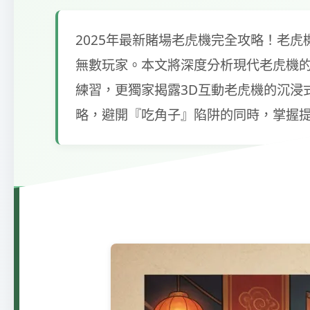
2025年最新賭場老虎機完全攻略！老虎機
無數玩家。本文將深度分析現代老虎機的
練習，更獨家揭露3D互動老虎機的沉浸
略，避開『吃角子』陷阱的同時，掌握