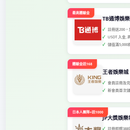
最高體驗金
TB通博娛
註冊送200，
USDT 入金,
儲值滿5,000
體驗金送168
王者娛樂城
會員註冊及完
新會員首次儲值
日本人團隊+送1000
JP大獎娛樂
註冊即贈38