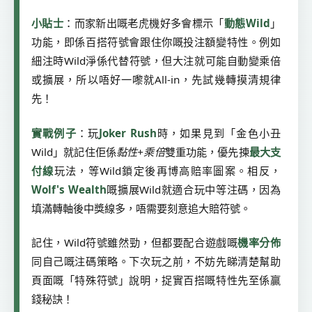
小貼士
：而家新出嘅老虎機好多會標示「
動態Wild
」
功能，即係百搭符號會跟住你嘅投注額變特性。例如
細注時Wild淨係代替符號，但大注就可能自動變乘倍
或擴展，所以唔好一嚟就All-in，先試幾轉摸清規律
先！
實戰例子
：玩
Joker Rush
時，如果見到「金色小丑
Wild」就記住佢係
黏性+乘倍
雙重功能，優先揀
最大支
付線
玩法，等Wild鎖定後再博高賠率圖案。相反，
Wolf's Wealth
嘅擴展Wild就適合玩中等注碼，因為
填滿轉軸後中獎線多，唔需要刻意追大賠符號。
記住，Wild符號雖然勁，但都要配合遊戲嘅
機率分佈
同自己嘅注碼策略。下次玩之前，不妨先睇清楚幫助
頁面嘅「特殊符號」說明，捉實百搭嘅特性先至係贏
錢秘訣！