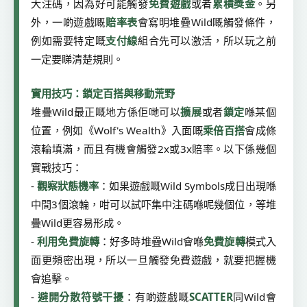
大注碼，因為好可能觸發
免費遊戲
或者
累積獎金
。另
外，一啲遊戲嘅
賠率表
會寫明堆疊Wild嘅觸發條件，
例如需要特定嘅
支付線
組合先可以激活，所以玩之前
一定要睇清楚規則。
實用技巧：鎖定百搭與移動荒野
堆疊Wild最正嘅地方係佢哋可以
擴展
或者
鎖定
喺某個
位置，例如《Wolf's Wealth》入面嘅
乘倍百搭
會成條
滾輪填滿，而且有機會觸發2x或3x賠率。以下係幾個
實戰技巧：
-
觀察狀態機率
：如果遊戲嘅Wild Symbols成日出現喺
中間3個滾輪，咁可以試吓集中注碼喺呢幾個位，等堆
疊Wild更容易形成。
-
利用免費旋轉
：好多時堆疊Wild會喺
免費旋轉
模式入
面更頻密出現，所以一旦觸發免費遊戲，就要把握機
會追擊。
-
避開分散符號干擾
：有啲遊戲嘅
SCATTER
同Wild會