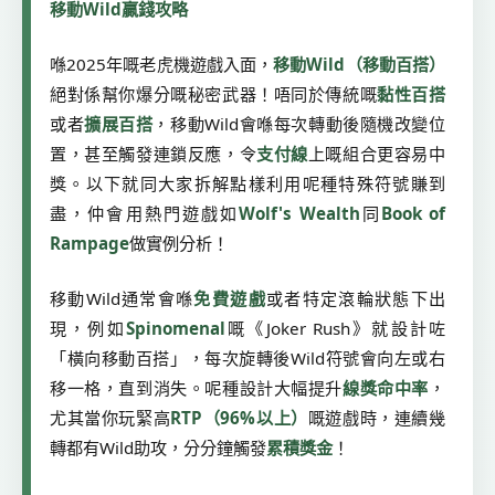
移動Wild贏錢攻略
喺2025年嘅老虎機遊戲入面，
移動Wild（移動百搭）
絕對係幫你爆分嘅秘密武器！唔同於傳統嘅
黏性百搭
或者
擴展百搭
，移動Wild會喺每次轉動後隨機改變位
置，甚至觸發連鎖反應，令
支付線
上嘅組合更容易中
獎。以下就同大家拆解點樣利用呢種特殊符號賺到
盡，仲會用熱門遊戲如
Wolf's Wealth
同
Book of
Rampage
做實例分析！
移動Wild通常會喺
免費遊戲
或者特定滾輪狀態下出
現，例如
Spinomenal
嘅《Joker Rush》就設計咗
「橫向移動百搭」，每次旋轉後Wild符號會向左或右
移一格，直到消失。呢種設計大幅提升
線獎命中率
，
尤其當你玩緊高
RTP（96%以上）
嘅遊戲時，連續幾
轉都有Wild助攻，分分鐘觸發
累積獎金
！