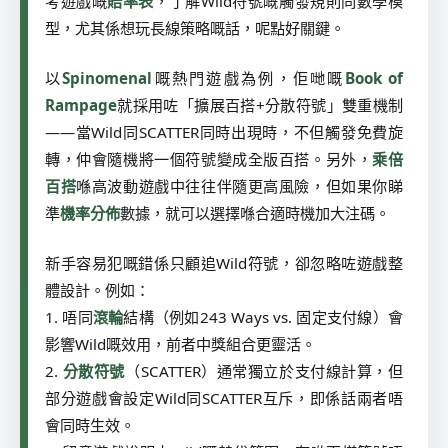
考遊戲嘅
賠率表
，了解Wild符號嘅觸發規則同數學模
型，尤其係想玩長線策略嘅話，呢點好關鍵。
以
Spinomenal
嘅熱門遊戲為例，佢哋嘅
Book of
Rampage
就採用咗「擴展百搭+分散符號」雙重機制
——當Wild同SCATTER同時出現時，不但觸發免費旋
轉，仲會隨機將一個符號變成全版百搭。另外，
乘倍
百搭
喺高波動遊戲中往往伴隨更高風險，但如果你睇
準
機率分佈
數據，就可以選擇喺合適時機加大注碼。
新手容易犯嘅錯係只顧追Wild符號，卻忽略咗遊戲整
體設計。例如：
1. 唔同
滾輪
結構（例如243 Ways vs. 固定支付線）會
影響Wild嘅效用，前者中獎組合更靈活。
2.
分散符號
（SCATTER）通常獨立於支付線計算，但
部分遊戲會設定Wild同SCATTER互斥，即係話兩者唔
會同時生效。