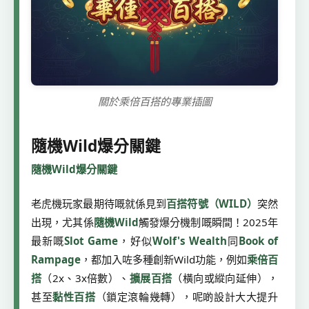
關於乘倍百搭的專業插圖
隨機Wild爆分關鍵
隨機Wild爆分關鍵
老虎機玩家最期待嘅就係見到
百搭符號（WILD）
突然
出現，尤其係
隨機Wild
觸發爆分機制嘅瞬間！2025年
最新嘅
Slot Game
，好似
Wolf's Wealth
同
Book of
Rampage
，都加入咗多種創新Wild功能，例如
乘倍百
搭
（2x、3x倍數）、
擴展百搭
（橫向或縱向延伸），
甚至
黏性百搭
（鎖定滾輪幾轉），呢啲設計大大提升