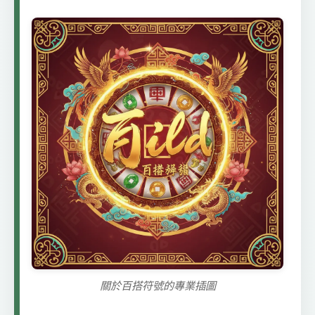
關於百搭符號的專業插圖