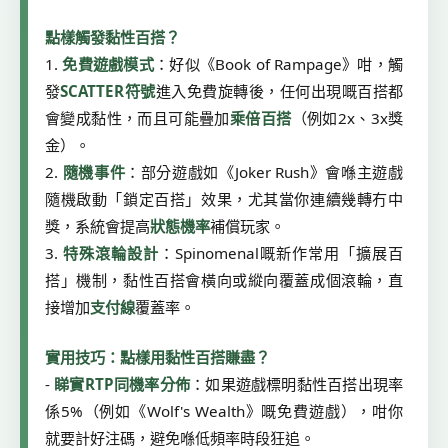
點樣觸發黏性百搭？
1.
免費遊戲模式
：好似《Book of Rampage》咁，觸
發
SCATTER符號
進入免費旋轉後，任何出現嘅百搭都
會變成黏性，而且可能疊加
乘倍百搭
（例如2x、3x獎
金）。
2.
隨機事件
：部分遊戲如《Joker Rush》會喺主遊戲
隨機啟動「鎖定百搭」效果，尤其當你連續幾轉冇中
獎，系統會提高
狀態機率
補償玩家。
3.
特殊滾輪設計
：Spinomenal嘅新作常用「擴展百
搭」機制，黏性百搭會橫向或縱向覆蓋成個滾輪，直
接增加
支付線
覆蓋率。
實用技巧：點樣用黏性百搭賺盡？
-
睇實RTP同機率分佈
：如果遊戲標明黏性百搭出現率
係5%（例如《Wolf's Wealth》嘅免費遊戲），咁你
就要計好注碼，避免喺低頻率時段狂追。