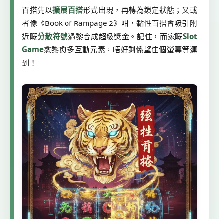
百搭先以
擴展百搭
形式出現，再轉為鎖定狀態；又或
者像《Book of Rampage 2》咁，黏性百搭會吸引附
近嘅
分散符號
過黎合成超級獎金。記住，而家嘅
Slot
Game
愈黎愈多互動元素，唔好剩係望住個螢幕等運
到！