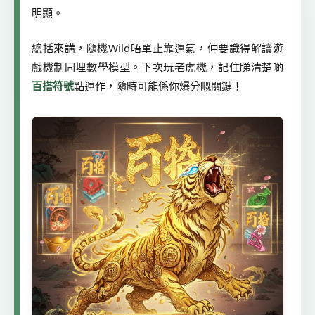
明顯。
總括來講，隨機Wild唔單止靠運氣，仲要識得解讀遊
戲機制同埋數學模型。下次玩老虎機，記住睇清楚啲
百搭符號
點運作，隨時可能係你爆分嘅關鍵！