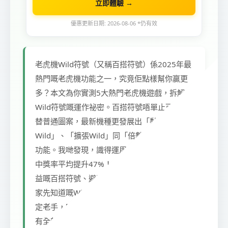
立即體驗 →
優惠更新日期: 2026-08-06 *仍有效
老虎機Wild符號（又稱百搭符號）係2025年最
熱門嘅老虎機功能之一，究竟佢點樣幫你贏更
多？本文為你實測5大熱門老虎機遊戲，拆解
Wild符號嘅運作祕密。百搭符號唔單止可以代
替普通圖案，最新機種更發展出「黏性
Wild」、「擴張Wild」同「倍數Wild」等進階
功能。我哋發現，識得運用Wild符號嘅玩家，
中獎率平均提升47%！即刻教你點樣分辨高效
益嘅百搭符號、避開常見陷阱，同埋3招職業玩
家先知道嘅Wild符號運用技巧。無論你係新手
定老手，呢篇攻略都會令你對老虎機Wild符號
有全新認識！