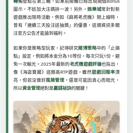
轉
觸發點在第三軸，如果前兩軸已經出現兩個Bonus
圖示，不妨加大注碼拚一波！另外，
娛樂城
常針對新
遊戲推出限時活動，例如《麻將老虎機》剛上線時，
曾有「連續三天投注送抽獎」的優惠，這類資訊多關
注官方公告才能搶到福利。
如果你是策略型玩家，記得研究
賭博策略
中的「止損
點」設定，例如將本金分為10等份，每次只玩1份，避
免一次輸光。2025年最新的
老虎機遊戲評論
也指出，
像《海盜寶藏》這類高RTP遊戲，雖然
遊戲回報率
漂
亮，但若沒做好
風險管理
，還是可能因貪心而賠光，
所以
資金管理
絕對是
贏錢祕訣
的關鍵！