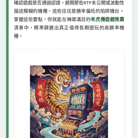
確認遊戲是否通過認證。避開那些RTP未公開或波動性
描述模糊的機種，這些往往是勝率偏低的陷阱機台。
掌握這些要點，你就能在琳瑯滿目的
老虎機遊戲推薦
清單中，精準篩選出真正值得長期遊玩的高勝率機
種。