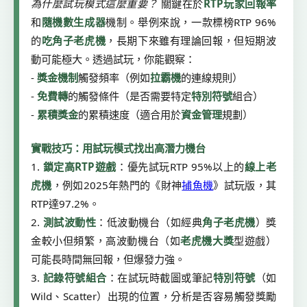
為什麼試玩模式這麼重要？
關鍵在於
RTP玩家回報率
和
隨機數生成器
機制。舉例來說，一款標榜RTP 96%
的
吃角子老虎機
，長期下來雖有理論回報，但短期波
動可能極大。透過試玩，你能觀察：
-
獎金機制
觸發頻率（例如
拉霸機
的連線規則）
-
免費轉
的觸發條件（是否需要特定
特別符號
組合）
-
累積獎金
的累積速度（適合用於
資金管理
規劃）
實戰技巧：用試玩模式找出高潛力機台
1.
鎖定高RTP遊戲
：優先試玩RTP 95%以上的
線上老
虎機
，例如2025年熱門的《財神
捕魚機
》試玩版，其
RTP達97.2%。
2.
測試波動性
：低波動機台（如經典
角子老虎機
）獎
金較小但頻繁，高波動機台（如
老虎機大獎
型遊戲）
可能長時間無回報，但爆發力強。
3.
記錄符號組合
：在試玩時截圖或筆記
特別符號
（如
Wild、Scatter）出現的位置，分析是否容易觸發獎勵